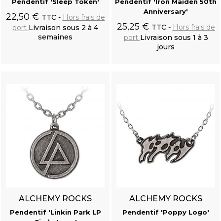
Pendentif 'Sleep Token'
Pendentif 'Iron Maiden 50th
Anniversary'
22,50 €
TTC
Hors frais de
25,25 €
TTC
Hors frais de
port
Livraison sous 2 à 4
semaines
port
Livraison sous 1 à 3
jours
Ajouter au
Ajouter au
panier
panier
ALCHEMY ROCKS
ALCHEMY ROCKS
Pendentif 'Linkin Park LP
Pendentif 'Poppy Logo'