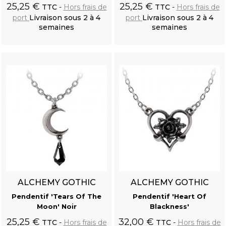
Crâne de Corbeau en Résine 'Corvus Alchemica'
25,25 €
25,25 €
TTC
Hors frais de
TTC
Hors frais de
port
Livraison sous 2 à 4
port
Livraison sous 2 à 4
semaines
semaines
Ajouter au
Ajouter au
panier
panier
Gilet Victorien 'Damask Gothic' en Brocart Noir
ALCHEMY GOTHIC
ALCHEMY GOTHIC
Pendentif 'Tears Of The
Pendentif 'Heart Of
Moon' Noir
Blackness'
25,25 €
32,00 €
TTC
Hors frais de
TTC
Hors frais de