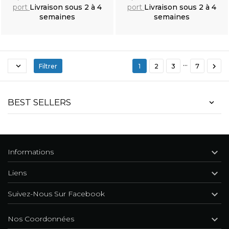
port
Livraison sous 2 à 4
port
Livraison sous 2 à 4
semaines
semaines
Ajouter au
Ajouter au
panier
panier
…


Filtrer
1
2
3
7
Polo Manches Longues 'Nazgul' Noir
BEST SELLERS

Informations

Liens

Suivez-Nous Sur Facebook

Nos Coordonnées
Veste Gothique 'Dark Doll' en Velours Noire