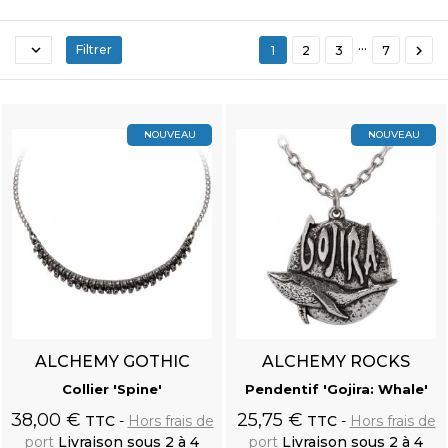
…


Filtrer
1
2
3
7
NOUVEAU
NOUVEAU
ALCHEMY GOTHIC
ALCHEMY ROCKS
Collier 'Spine'
Pendentif 'Gojira: Whale'
38,00 €
25,75 €
TTC
Hors frais de
TTC
Hors frais de
port
Livraison sous 2 à 4
port
Livraison sous 2 à 4