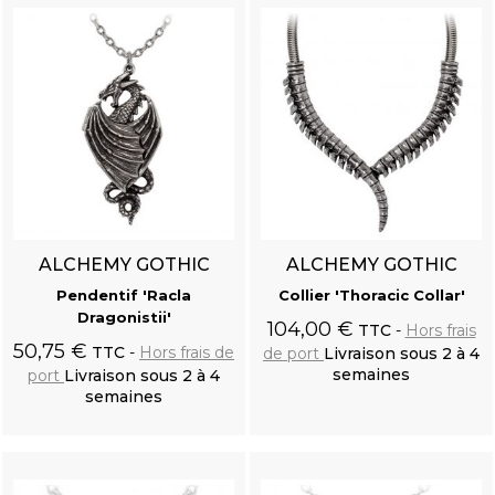
ALCHEMY GOTHIC
ALCHEMY GOTHIC
Pendentif 'Racla
Collier 'Thoracic Collar'
Dragonistii'
104,00 €
TTC
Hors frais
50,75 €
TTC
Hors frais de
de port
Livraison sous 2 à 4
semaines
port
Livraison sous 2 à 4
semaines
Ajouter au
Ajouter au
panier
panier