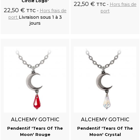
Circle Logo'
22,50 €
TTC
Hors frais de
22,50 €
TTC
Hors frais de
port
port
Livraison sous 1 à 3
jours
Ajouter au
Ajouter au
panier
panier
Chemise 'Ishmael' Blanc Cassé
ALCHEMY GOTHIC
ALCHEMY GOTHIC
Pendentif 'Tears Of The
Pendentif 'Tears Of The
Moon' Rouge
Moon' Crystal