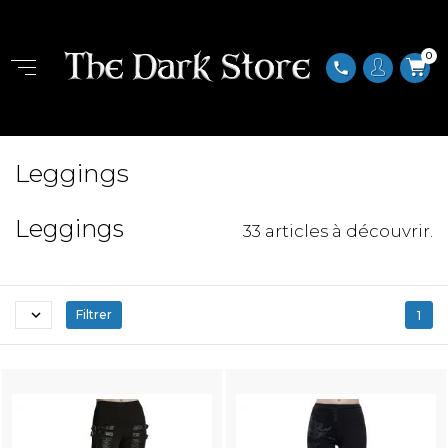
0
phone
Leggings
Leggings
33 articles à découvrir.

Filtrer
1