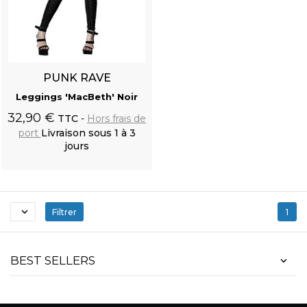
Gilet Victorien 'Damask Gothic' en Brocart Noir
PUNK RAVE
Leggings 'MacBeth' Noir
32,90 €
TTC
Hors frais de
port
Livraison sous 1 à 3
jours
Ajouter au
panier

Filtrer
1
Polo Manches Longues 'Nazgul' Noir
BEST SELLERS