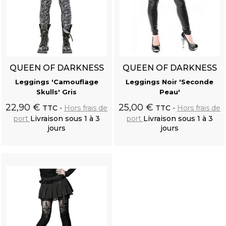
QUEEN OF DARKNESS
QUEEN OF DARKNESS
Leggings 'Camouflage
Leggings Noir 'Seconde
Skulls' Gris
Peau'
Crâne de Corbeau en Résine 'Corvus Alchemica'
22,90 €
25,00 €
TTC
Hors frais de
TTC
Hors frais de
port
Livraison sous 1 à 3
port
Livraison sous 1 à 3
jours
jours
Ajouter au
Ajouter au
panier
panier