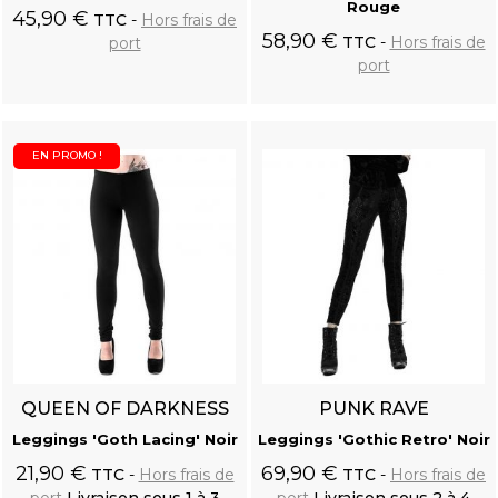
Rouge
45,90 €
TTC
Hors frais de
58,90 €
TTC
Hors frais de
port
port
Ajouter au
Ajouter au
panier
panier
EN PROMO !
QUEEN OF DARKNESS
PUNK RAVE
Leggings 'Goth Lacing' Noir
Leggings 'Gothic Retro' Noir
21,90 €
69,90 €
TTC
Hors frais de
TTC
Hors frais de
port
Livraison sous 1 à 3
port
Livraison sous 2 à 4