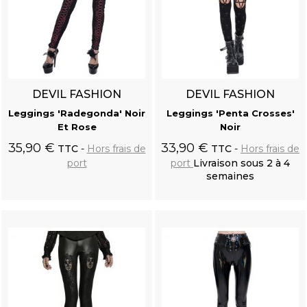
DEVIL FASHION
DEVIL FASHION
Leggings 'Radegonda' Noir
Leggings 'Penta Crosses'
Et Rose
Noir
35,90 €
33,90 €
TTC
Hors frais de
TTC
Hors frais de
port
port
Livraison sous 2 à 4
semaines
Ajouter au
Ajouter au
panier
panier