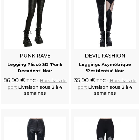
PUNK RAVE
DEVIL FASHION
Legging Plissé 3D 'Punk
Leggings Asymétrique
Decadent' Noir
'Pestilentia' Noir
86,90 €
35,90 €
TTC
Hors frais de
TTC
Hors frais de
port
Livraison sous 2 à 4
port
Livraison sous 2 à 4
semaines
semaines
Ajouter au
Ajouter au
panier
panier