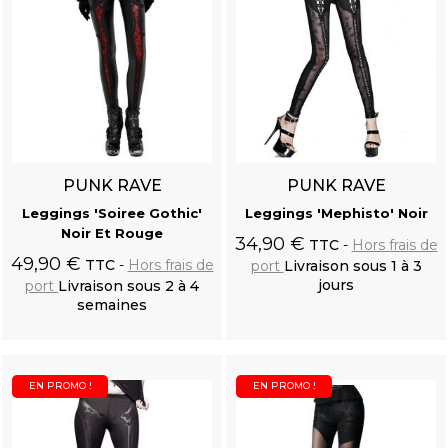
PUNK RAVE
PUNK RAVE
Leggings 'Soiree Gothic'
Leggings 'Mephisto' Noir
Noir Et Rouge
34,90 €
TTC
Hors frais de
49,90 €
TTC
Hors frais de
port
Livraison sous 1 à 3
jours
port
Livraison sous 2 à 4
semaines
Ajouter au
Ajouter au
panier
panier
EN PROMO !
EN PROMO !