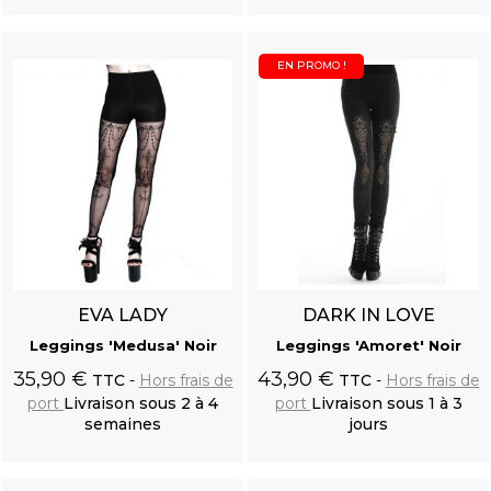
panier
panier
EN PROMO !
EVA LADY
DARK IN LOVE
Leggings 'Medusa' Noir
Leggings 'Amoret' Noir
35,90 €
43,90 €
TTC
Hors frais de
TTC
Hors frais de
port
Livraison sous 2 à 4
port
Livraison sous 1 à 3
semaines
jours
Ajouter au
Ajouter au
panier
panier