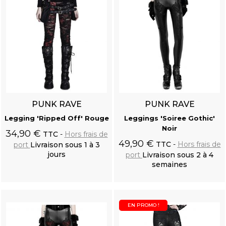
PUNK RAVE
PUNK RAVE
Legging 'Ripped Off' Rouge
Leggings 'Soiree Gothic'
Noir
34,90 €
TTC
Hors frais de
49,90 €
TTC
Hors frais de
port
Livraison sous 1 à 3
jours
port
Livraison sous 2 à 4
semaines
Ajouter au
Ajouter au
panier
panier
EN PROMO !