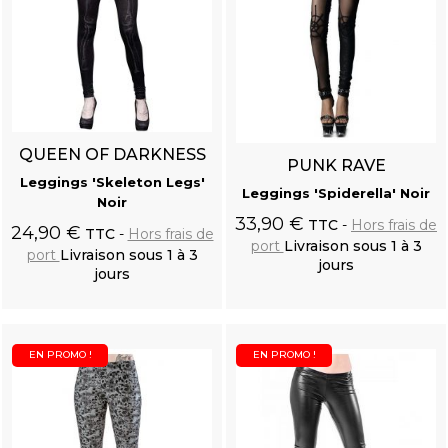
QUEEN OF DARKNESS
PUNK RAVE
Leggings 'Skeleton Legs'
Leggings 'Spiderella' Noir
Noir
33,90 €
TTC
Hors frais de
24,90 €
TTC
Hors frais de
port
Livraison sous 1 à 3
port
Livraison sous 1 à 3
jours
jours
Ajouter au
Ajouter au
panier
panier
Chemise 'Ishmael' Blanc Cassé
EN PROMO !
EN PROMO !