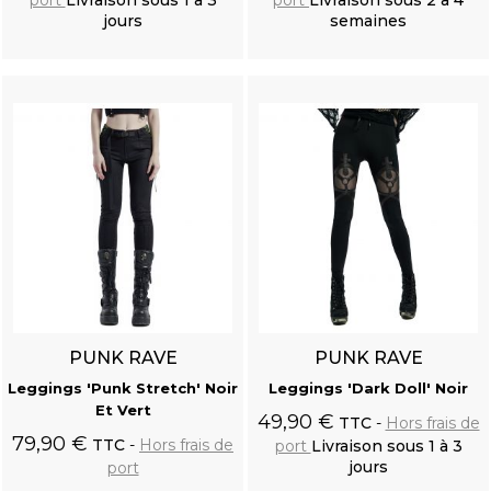
jours
semaines
Ajouter au
Ajouter au
panier
panier
PUNK RAVE
PUNK RAVE
Leggings 'Punk Stretch' Noir
Leggings 'Dark Doll' Noir
Et Vert
49,90 €
TTC
Hors frais de
79,90 €
TTC
Hors frais de
port
Livraison sous 1 à 3
jours
port
Ajouter au
Ajouter au