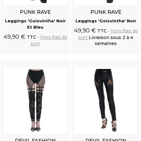
PUNK RAVE
PUNK RAVE
Leggings 'Goisvintha' Noir
Leggings 'Goisvintha' Noir
Et Bleu
49,90 €
TTC
Hors frais de
49,90 €
TTC
Hors frais de
port
Livraison sous 2 à 4
semaines
port
Ajouter au
Ajouter au
panier
panier
DEVIL FASHION
DEVIL FASHION