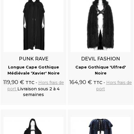
PUNK RAVE
DEVIL FASHION
Longue Cape Gothique
Cape Gothique 'Ulfred'
Médiévale 'Xavier' Noire
Noire
119,90 €
164,90 €
TTC
Hors frais de
TTC
Hors frais de
port
Livraison sous 2 à 4
port
semaines
Ajouter au
Ajouter au
panier
panier