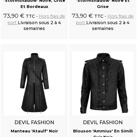
'Stormshadow' Noire, Grise
'Stormshadow' Noire Et
Et Bordeaux
Grise
Crâne de Corbeau en Résine 'Corvus Alchemica'
73,90 €
73,90 €
TTC
Hors frais de
TTC
Hors frais de
port
Livraison sous 2 à 4
port
Livraison sous 2 à 4
semaines
semaines
Ajouter au
Ajouter au
panier
panier
Gilet Victorien 'Damask Gothic' en Brocart Noir
DEVIL FASHION
DEVIL FASHION
Manteau 'Ataulf' Noir
Blouson 'Ammius' En Simili