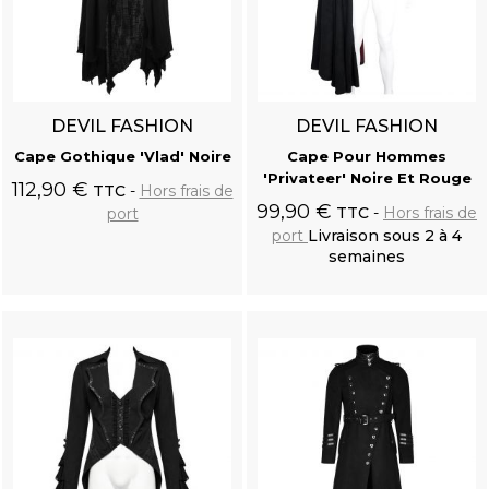
DEVIL FASHION
DEVIL FASHION
Cape Gothique 'Vlad' Noire
Cape Pour Hommes
'Privateer' Noire Et Rouge
112,90 €
TTC
Hors frais de
99,90 €
TTC
Hors frais de
port
port
Livraison sous 2 à 4
semaines
Ajouter au
Ajouter au
panier
panier