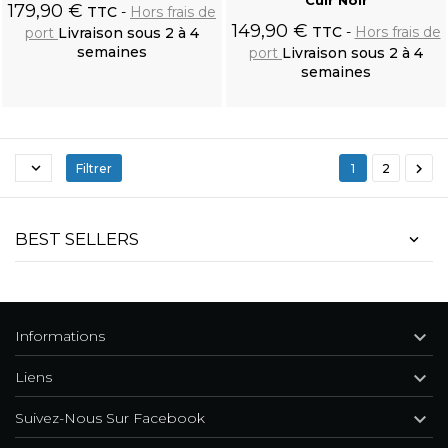
Cuir Noir
179,90 €
TTC
Hors frais de
149,90 €
TTC
Hors frais de
port
Livraison sous 2 à 4
semaines
port
Livraison sous 2 à 4
semaines
Ajouter au
Ajouter au
panier
panier


Filtrer
1
2
Polo Manches Longues 'Nazgul' Noir
BEST SELLERS

Informations

Liens

Suivez-Nous Sur Facebook