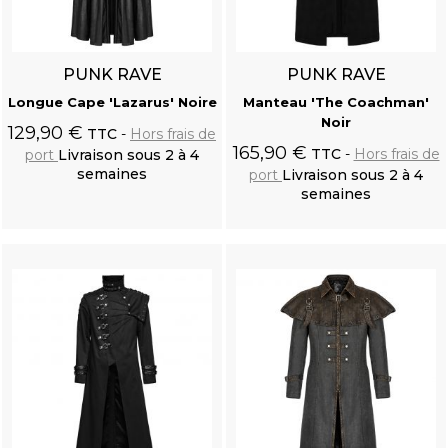
PUNK RAVE
PUNK RAVE
Longue Cape 'Lazarus' Noire
Manteau 'The Coachman'
Noir
129,90 €
TTC
Hors frais de
165,90 €
TTC
Hors frais de
port
Livraison sous 2 à 4
semaines
port
Livraison sous 2 à 4
semaines
Ajouter au
Ajouter au
panier
panier