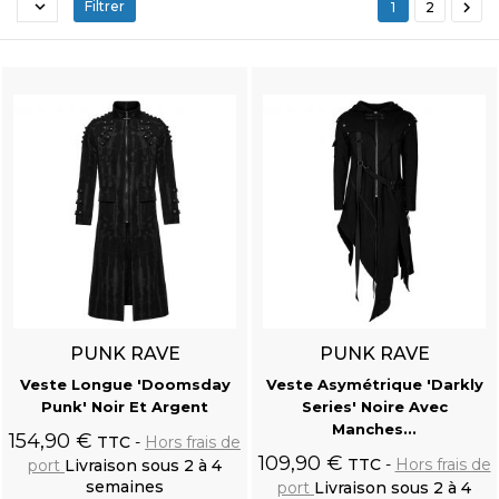


Filtrer
1
2
PUNK RAVE
PUNK RAVE
Veste Longue 'Doomsday
Veste Asymétrique 'Darkly
Punk' Noir Et Argent
Series' Noire Avec
Manches...
154,90 €
TTC
Hors frais de
109,90 €
TTC
Hors frais de
port
Livraison sous 2 à 4
semaines
port
Livraison sous 2 à 4