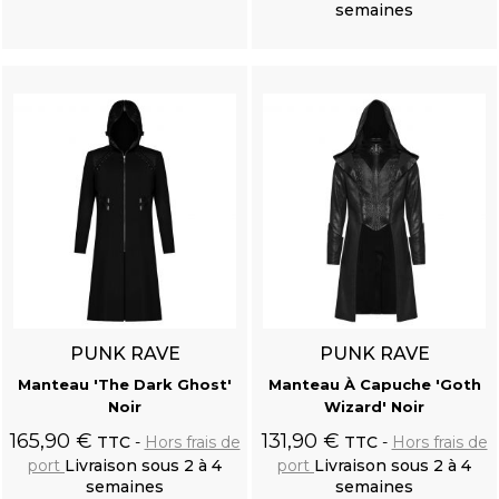
semaines
Ajouter au
Ajouter au
panier
panier
PUNK RAVE
PUNK RAVE
Manteau 'The Dark Ghost'
Manteau À Capuche 'Goth
Noir
Wizard' Noir
165,90 €
131,90 €
TTC
Hors frais de
TTC
Hors frais de
port
Livraison sous 2 à 4
port
Livraison sous 2 à 4
semaines
semaines