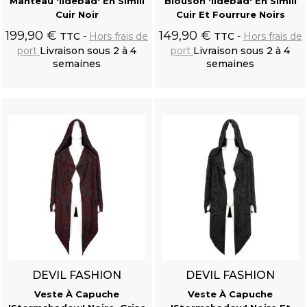
Manteau 'Ildebad' En Simili
Blouson 'Ildebad' En Simili
Cuir Noir
Cuir Et Fourrure Noirs
199,90 €
149,90 €
TTC
Hors frais de
TTC
Hors frais de
port
Livraison sous 2 à 4
port
Livraison sous 2 à 4
semaines
semaines
Ajouter au
Ajouter au
panier
panier
Chemise 'Ishmael' Blanc Cassé
DEVIL FASHION
DEVIL FASHION
Veste À Capuche
Veste À Capuche