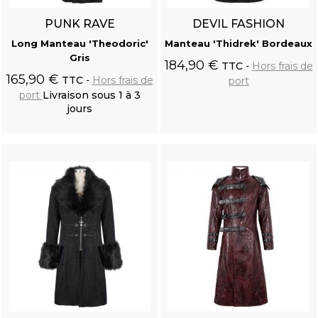
PUNK RAVE
DEVIL FASHION
Long Manteau 'Theodoric'
Manteau 'Thidrek' Bordeaux
Gris
184,90 €
TTC
Hors frais de
165,90 €
TTC
Hors frais de
port
port
Livraison sous 1 à 3
jours
Ajouter au
Ajouter au
panier
panier