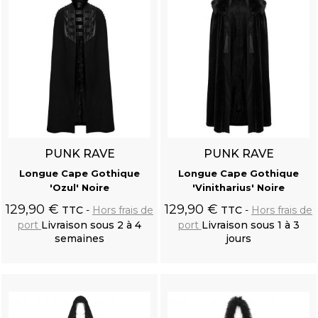
PUNK RAVE
PUNK RAVE
Longue Cape Gothique
Longue Cape Gothique
'Ozul' Noire
'Vinitharius' Noire
129,90 €
129,90 €
TTC
Hors frais de
TTC
Hors frais de
port
Livraison sous 2 à 4
port
Livraison sous 1 à 3
semaines
jours
Ajouter au
Ajouter au
panier
panier