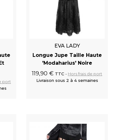
EVA LADY
aute
Longue Jupe Taille Haute
Et
'Modaharius' Noire
119,90 €
TTC
Hors frais de port
Livraison sous 2 à 4 semaines
e port
ines
 panier
Ajouter au panier