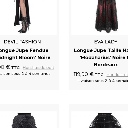
DEVIL FASHION
EVA LADY
ongue Jupe Fendue
Longue Jupe Taille H
idnight Bloom' Noire
'Modaharius' Noire 
Bordeaux
90 €
TTC
Hors frais de port
raison sous 2 à 4 semaines
119,90 €
TTC
Hors frais d
Livraison sous 2 à 4 sema
Ajouter au panier
Ajouter au