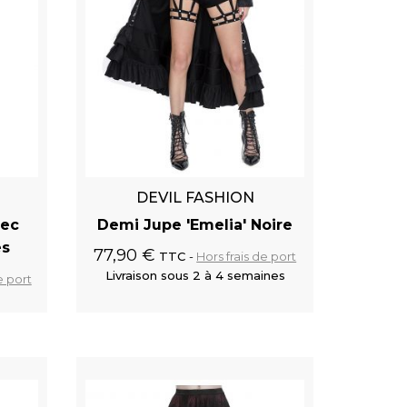
DEVIL FASHION
vec
Demi Jupe 'Emelia' Noire
es
77,90 €
TTC
Hors frais de port
Livraison sous 2 à 4 semaines
e port
 panier
Ajouter au panier