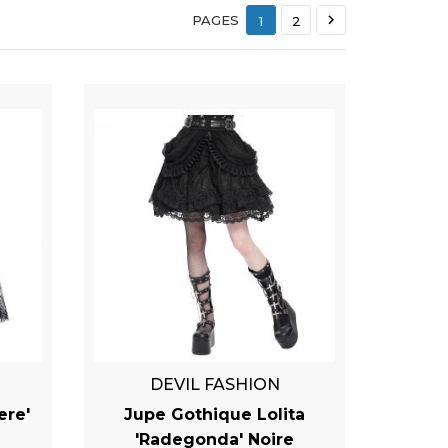

PAGES
1
2
DEVIL FASHION
ere'
Jupe Gothique Lolita
'Radegonda' Noire