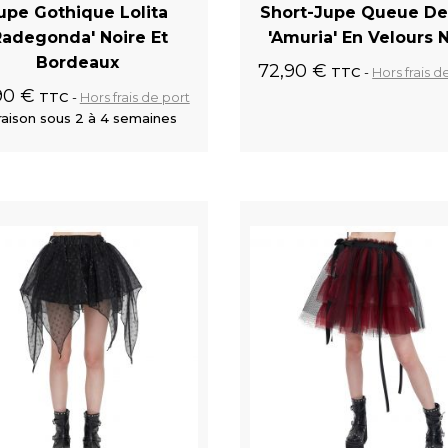
upe Gothique Lolita
Short-Jupe Queue De
Radegonda' Noire Et
'Amuria' En Velours N
Bordeaux
72,90 €
TTC
Hors frais d
90 €
TTC
Hors frais de port
raison sous 2 à 4 semaines
Ajouter au panier
Ajouter au