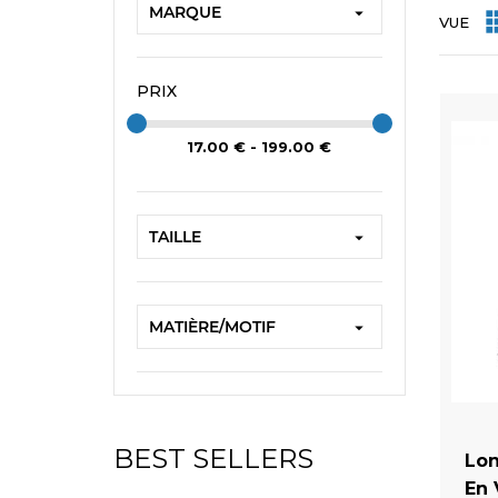
MARQUE

VUE
PRIX
17.00 € - 199.00 €
TAILLE
Gilet Victorien 'Damask Gothic' en Brocart Noir

MATIÈRE/MOTIF

BEST SELLERS
Lon
Polo Manches Longues 'Nazgul' Noir
En 