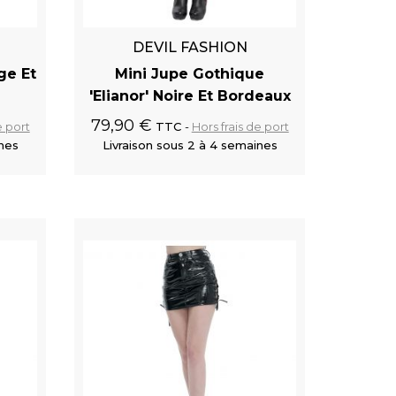
DEVIL FASHION
ge Et
Mini Jupe Gothique
'Elianor' Noire Et Bordeaux
79,90 €
e port
TTC
Hors frais de port
ines
Livraison sous 2 à 4 semaines
 panier
Ajouter au panier