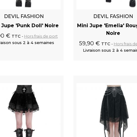
DEVIL FASHION
DEVIL FASHION
 Jupe 'Punk Doll' Noire
Mini Jupe 'Emelia' Rou
Noire
90 €
TTC
Hors frais de port
raison sous 2 à 4 semaines
59,90 €
TTC
Hors frais d
Livraison sous 2 à 4 sema
Ajouter au panier
Ajouter au
Boucles et Spikes