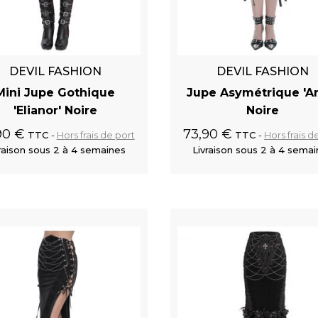
DEVIL FASHION
DEVIL FASHION
Mini Jupe Gothique
Jupe Asymétrique 'Ar
'Elianor' Noire
Noire
90 €
73,90 €
TTC
Hors frais de port
TTC
Hors frais d
raison sous 2 à 4 semaines
Livraison sous 2 à 4 sema
Ajouter au panier
Ajouter au