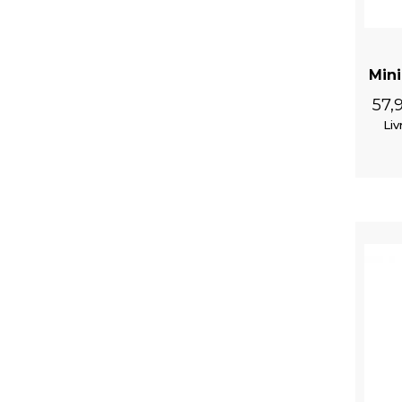
Mini
57,
Liv
Masque 'Brocade' Noir
Gants Gothiques pour Hommes 'Assassin's Creed' avec 