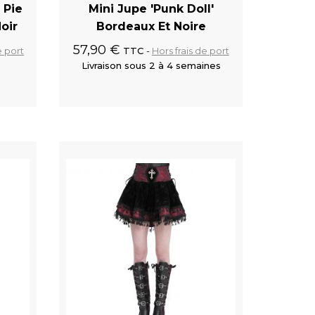
 Pie
Mini Jupe 'Punk Doll'
oir
Bordeaux Et Noire
57,90 €
e port
TTC
Hors frais de port
Livraison sous 2 à 4 semaines
 panier
Ajouter au panier