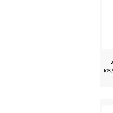
Mitaines Gothiques 'Draven' Noires pour Hommes
J
105
Gilet 'Lycidas' en Jacquard Noir