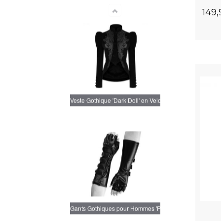
149
Veste Gothique 'Dark Doll' en Velours Noire
Gants Gothiques pour Hommes 'Predator' avec Boucles 