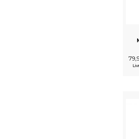
Gants 'Mad Max' Gris
79,
Liv
Chemisier 'Amuria' en Velours Noir