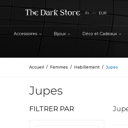
Fr
EUR
Accessoires
Bijoux
Déco et Cadeaux
Accueil
Femmes
Habillement
Jupes
Jupes
FILTRER PAR
Jup
Crâne de Corbeau en Résine 'Corvus Alchemica'