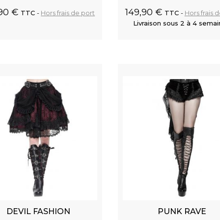
,90 €
149,90 €
TTC
Hors frais de port
TTC
Hors frais 
Livraison sous 2 à 4 sema
Ajouter au panier
Ajouter au
et Spikes
DEVIL FASHION
PUNK RAVE