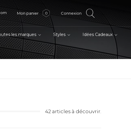
.com
Mon panier
Connexion
0
outes les marques
Styles
Idées Cadeaux
42 articles à découvrir.