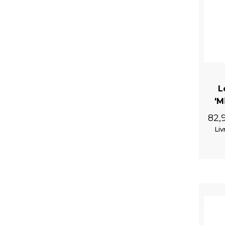
Clou d'Oreille 'Cesare's Veto'
L
'M
82,
Liv
Crâne Reliquary Raven en Résine