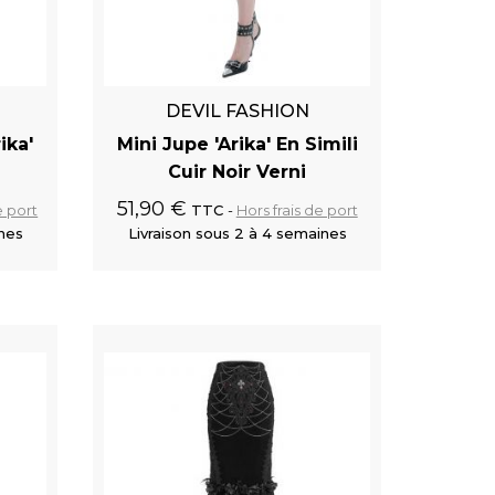
DEVIL FASHION
ika'
Mini Jupe 'Arika' En Simili
Cuir Noir Verni
51,90 €
e port
TTC
Hors frais de port
ines
Livraison sous 2 à 4 semaines
 panier
Ajouter au panier