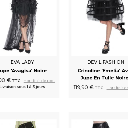
EVA LADY
DEVIL FASHION
upe 'Avagisa' Noire
Crinoline 'Emelia' A
Jupe En Tulle Noir
,90 €
TTC
Hors frais de port
Livraison sous 1 à 3 jours
119,90 €
TTC
Hors frais d
Ajouter au panier
Ajouter au