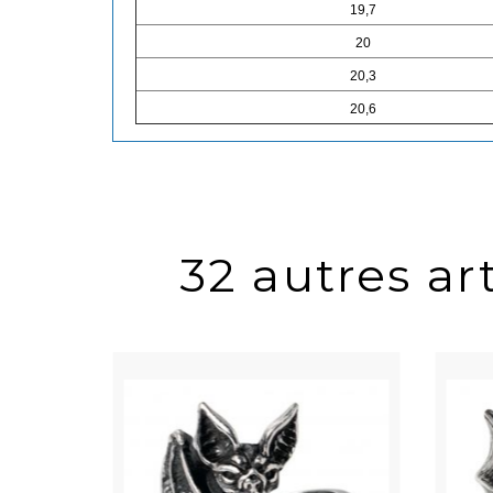
19,7
20
20,3
20,6
32 autres art