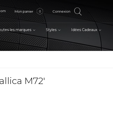
.com
Mon panier
Connexion
0
outes les marques
Styles
Idées Cadeaux
llica M72'