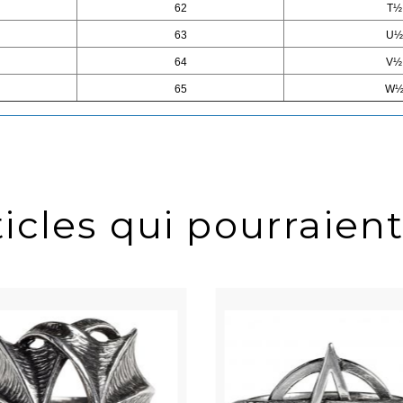
62
T½
63
U½
64
V½
65
W
icles qui pourraient