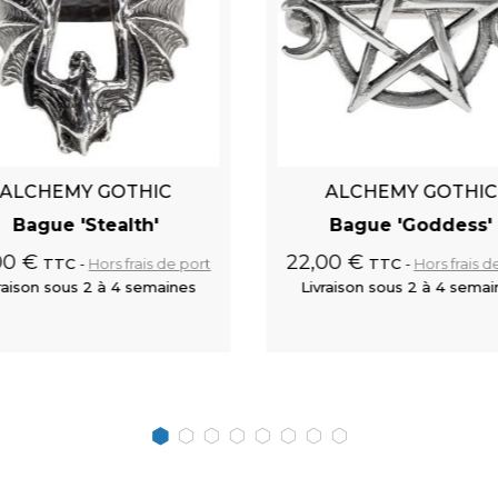
ALCHEMY GOTHIC
ALCHEMY GOTHIC
Bague 'Stealth'
Bague 'Goddess'
00 €
22,00 €
TTC
Hors frais de port
TTC
Hors frais d
raison sous 2 à 4 semaines
Livraison sous 2 à 4 sema
Ajouter au panier
Ajouter au