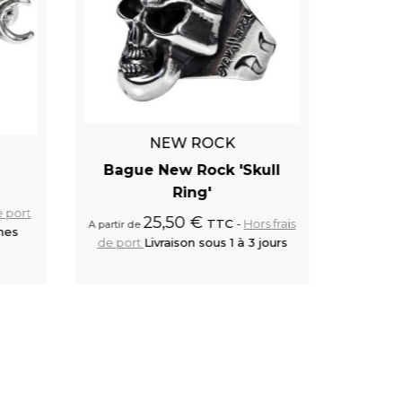
NEW ROCK
A
Bague New Rock 'Skull
Ba
Ring'
26,25
e port
25,50 €
TTC
Hors frais
A partir de
ines
Livra
de port
Livraison sous 1 à 3 jours
 panier
Ajouter au panier