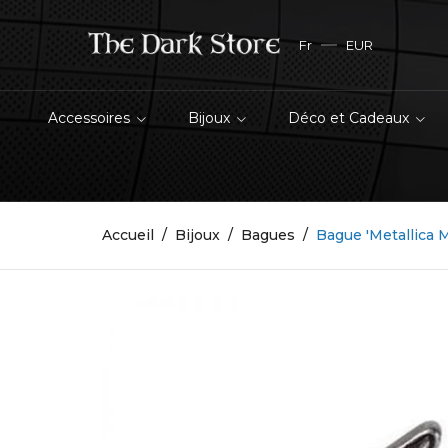
Fr
EUR
Accessoires
Bijoux
Déco et Cadeaux
Accueil
Bijoux
Bagues
Bague 'Metallica 