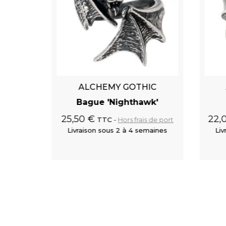
IC
ALCHEMY GOTHIC
enom'
Bague 'Nighthawk'
25,50 €
22,
s de port
TTC
Hors frais de port
maines
Livraison sous 2 à 4 semaines
Liv
 au panier
Ajouter au panier