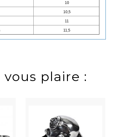
10
10,5
11
½
11,5
 vous plaire :