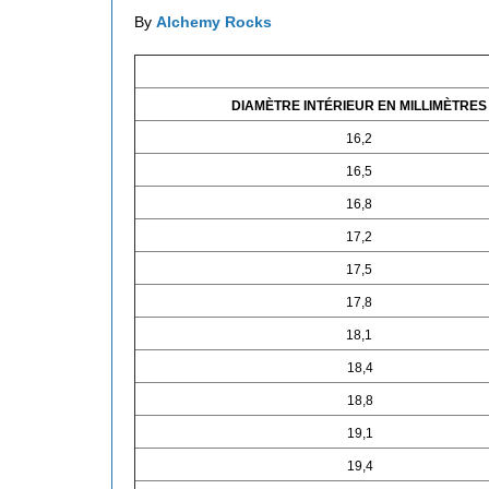
By
Alchemy Rocks
DIAMÈTRE INTÉRIEUR EN MILLIMÈTRES
16,2
16,5
16,8
17,2
17,5
17,8
18,1
18,4
18,8
19,1
19,4