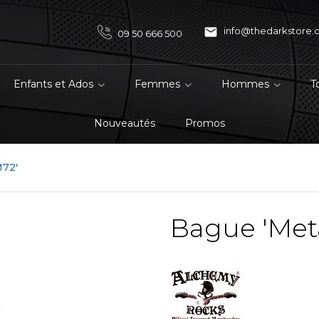

info@thedarkstore
09 50 666 500
Enfants et Ados
Femmes
Hommes
T
Nouveautés
Promos
M72'
Bague 'Meta