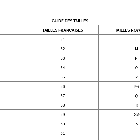
GUIDE DES TAILLES
TAILLES FRANÇAISES
TAILLES ROY
51
L
52
M
53
N
54
O
55
P
56
P½
57
Q
58
R
59
S½
60
S
61
T