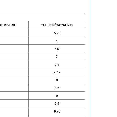
AUME-UNI
TAILLES ÉTATS-UNIS
5,75
6
6,5
7
7,5
7,75
8
8,5
9
9,5
9,75