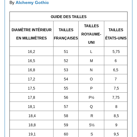
By
Alchemy Gothic
GUIDE DES TAILLES
TAILLES
DIAMÈTRE INTÉRIEUR
TAILLES
TAILLES
ROYAUME-
EN MILLIMÈTRES
FRANÇAISES
ÉTATS-UNIS
UNI
16,2
51
L
5,75
16,5
52
M
6
16,8
53
N
6,5
17,2
54
O
7
17,5
55
P
7,5
17,8
56
P½
7,75
18,1
57
Q
8
18,4
58
R
8,5
18,8
59
S½
9
19,1
60
S
9,5