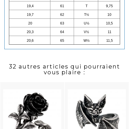
19,4
61
T
9,75
19,7
62
T½
10
20
63
U½
10,5
20,3
64
V½
11
20,6
65
W½
11,5
32 autres articles qui pourraient
vous plaire :