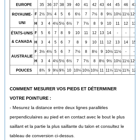
EUROPE
35
36
37
38
39
40
41
42
43
44
45
46
47
F
2½
3½
4
5
6
6½
7
7½
8
9½
10½
11½
12½
ROYAUME-
UNI
H
3
4
4½
5½
6½
7
7½
8
9
10
11
12
13
F
5
6
7
8
9
10
11
12
13
14
-
-
-
ÉTATS-UNIS
& CANADA
H
3
4
5
6
7
8
9
10
11
12
13
14
15
F
3
½
4
½
5
6
7
7
½
8
8
½
9
10
½
11
½
-
-
AUSTRALIE
H
3
4
4
½
5
½
6
½
7
7
½
8
8
½
9
½
10
½
11
½
12
½
POUCES
8¾
9
9½
9¾
10
10¼
10½
10½
11
11¼
11½
11¾
12
COMMENT MESURER VOS PIEDS ET
D
É
TERMINER
VOTRE POINTURE :
- Mesurez la distance entre deux lignes parallèles
perpendiculaires au pied et en contact avec le bout le plus
saillant et la partie la plus saillante du talon et consultez le
tableau de conversion ci-dessus.