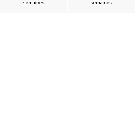
semaines
semaines
Ajouter au
Ajouter au
panier
panier