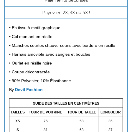
Paiements Sécurisés
Payez en 2X, 3X ou 4X !
• En tissu à motif graphique
• Col montant en résille
• Manches courtes chauve-souris avec bordure en résille
• Harnais amovible avec sangles et boucles
• Ourlet en résille noire
• Coupe décontractée
• 90% Polyester, 10% Élasthanne
By
Devil Fashion
GUIDE DES TAILLES EN CENTIMÈTRES
TAILLES
TOUR DE POITRINE
TOUR DE TAILLE
LONGUEUR
XS
76
58
36
S
81
63
37