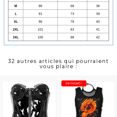
M
86
68
38
L
91
73
39
XL
96
78
40
2XL
101
83
41
3XL
106
88
42
32 autres articles qui pourraient
vous plaire :
EN PROMO !