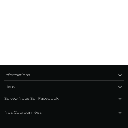

Informations

Liens

Suivez-Nous Sur Facebook

Nos Coordonnées