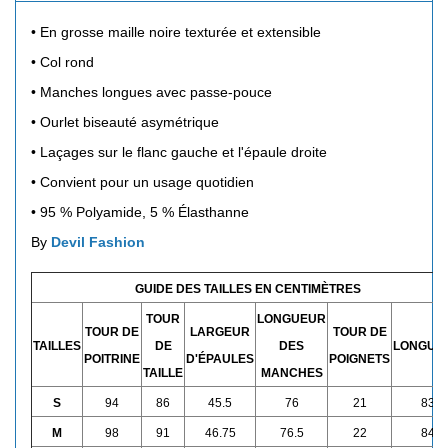
• En grosse maille noire texturée et extensible
• Col rond
• Manches longues avec passe-pouce
• Ourlet biseauté asymétrique
• Laçages sur le flanc gauche et l'épaule droite
• Convient pour un usage quotidien
•
95 % Polyamide, 5 % Élasthanne
By
Devil Fashion
GUIDE DES TAILLES EN CENTIMÈTRES
TOUR
LONGUEUR
TOUR DE
LARGEUR
TOUR DE
TAILLES
DE
DES
LONGUE
POITRINE
D'ÉPAULES
POIGNETS
TAILLE
MANCHES
S
94
86
45.5
76
21
83
M
98
91
46.75
76.5
22
84