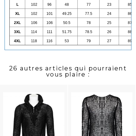
L
102
96
48
77
23
85
XL
102
101
49.25
77.5
24
86
2XL
106
106
50.5
78
25
87
3XL
114
111
51.75
78.5
26
88
4XL
118
116
53
79
27
89
26 autres articles qui pourraient
vous plaire :