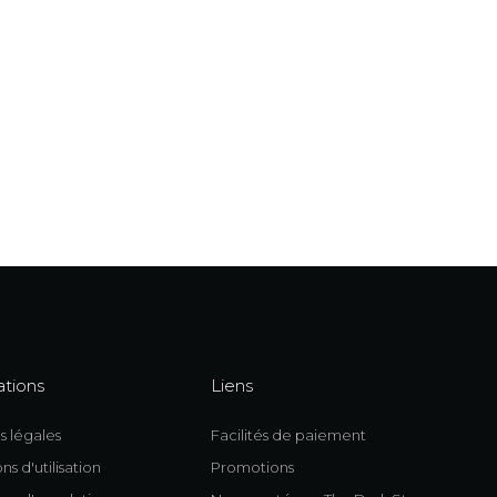
ations
Liens
s légales
Facilités de paiement
ns d'utilisation
Promotions