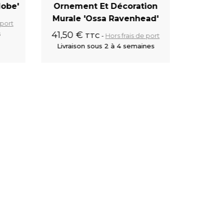
lobe'
Ornement Et Décoration
B
Murale 'Ossa Ravenhead'
8,75 
 port
s
41,50 €
Livra
TTC
Hors frais de port
Livraison sous 2 à 4 semaines
 panier
Ajouter au panier