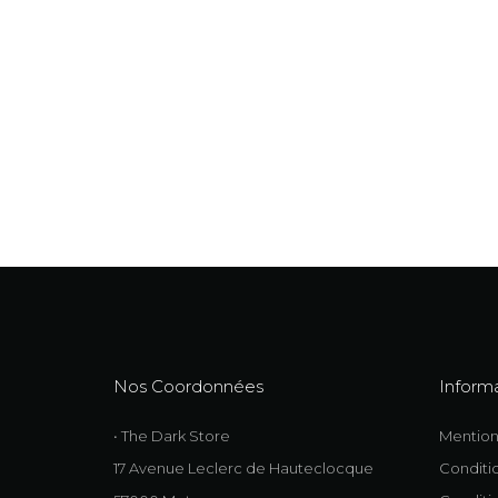
Nos Coordonnées
Inform
• The Dark Store
Mention
17 Avenue Leclerc de Hauteclocque
Conditio