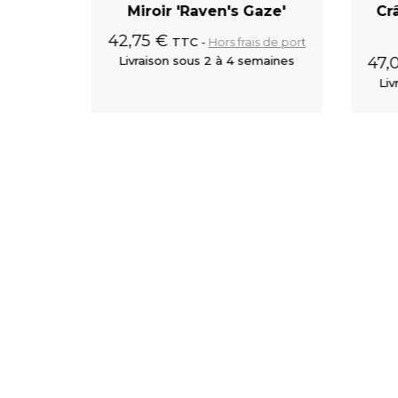
miliar'
Miroir 'Raven's Gaze'
Cr
42,75 €
s de port
TTC
Hors frais de port
maines
Livraison sous 2 à 4 semaines
47,
Liv
 au panier
Ajouter au panier