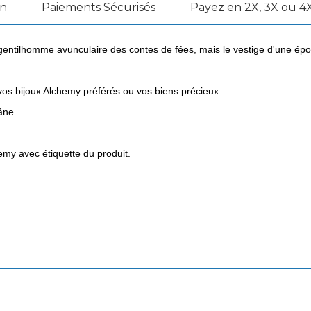
on
Paiements Sécurisés
Payez en 2X, 3X ou 4X
gentilhomme avunculaire des contes de fées, mais le vestige d'une époqu
 vos bijoux Alchemy préférés ou vos biens précieux.
âne.
my avec étiquette du produit.