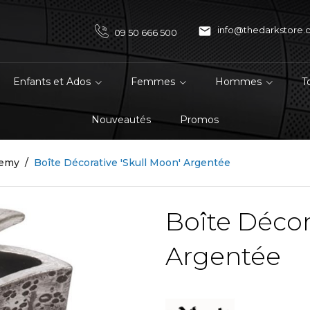

info@thedarkstore
09 50 666 500
Enfants et Ados
Femmes
Hommes
T
Nouveautés
Promos
hemy
Boîte Décorative 'Skull Moon' Argentée
Boîte Décor
Argentée