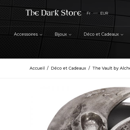
Fr
EUR
Accessoires
Bijoux
Déco et Cadeaux
Accueil
Déco et Cadeaux
The Vault by Alc