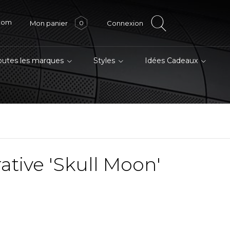
.com
Mon panier
Connexion
0
outes les marques
Styles
Idées Cadeaux
ative 'Skull Moon'