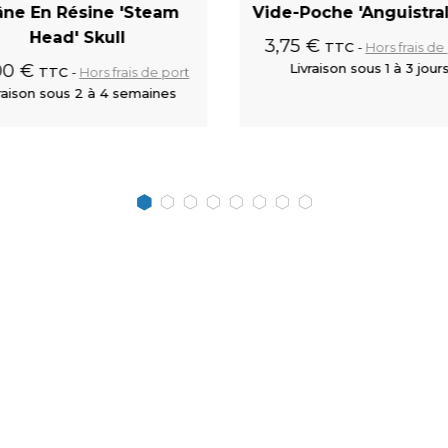
âne En Résine 'Steam
Vide-Poche 'Anguistra
Head' Skull
3,75 €
TTC
Hors frais de
00 €
Livraison sous 1 à 3 jour
TTC
Hors frais de port
raison sous 2 à 4 semaines
Ajouter au panier
Ajouter au