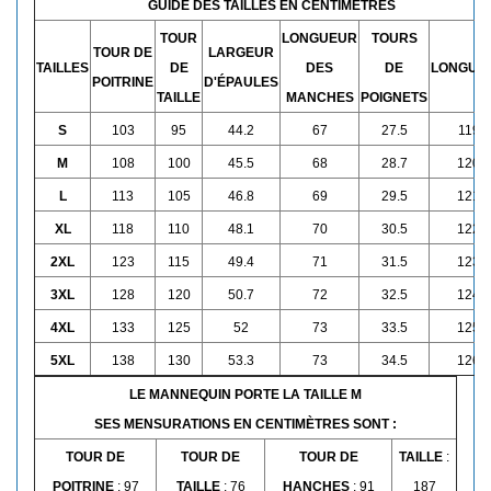
GUIDE DES TAILLES EN CENTIMÈTRES
TOUR
LONGUEUR
TOURS
TOUR DE
LARGEUR
TAILLES
DE
DES
DE
LONGUE
POITRINE
D'ÉPAULES
TAILLE
MANCHES
POIGNETS
S
103
95
44.2
67
27.5
119
M
108
100
45.5
68
28.7
120
L
113
105
46.8
69
29.5
121
XL
118
110
48.1
70
30.5
122
2XL
123
115
49.4
71
31.5
123
3XL
128
120
50.7
72
32.5
124
4XL
133
125
52
73
33.5
125
5XL
138
130
53.3
73
34.5
126
LE MANNEQUIN PORTE LA TAILLE M
SES MENSURATIONS EN CENTIMÈTRES SONT :
TOUR DE
TOUR DE
TOUR DE
TAILLE
:
POITRINE
: 97
TAILLE
: 76
HANCHES
: 91
187