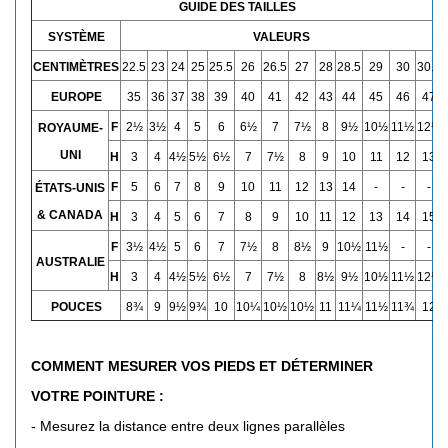
GUIDE DES TAILLES
SYSTÈME
VALEURS
CENTIMÈTRES
22.5
23
24
25
25.5
26
26.5
27
28
28.5
29
30
30.5
EUROPE
35
36
37
38
39
40
41
42
43
44
45
46
47
F
2½
3½
4
5
6
6½
7
7½
8
9½
10½
11½
12½
ROYAUME-
UNI
H
3
4
4½
5½
6½
7
7½
8
9
10
11
12
13
F
5
6
7
8
9
10
11
12
13
14
-
-
-
ÉTATS-UNIS
& CANADA
H
3
4
5
6
7
8
9
10
11
12
13
14
15
F
3
½
4
½
5
6
7
7
½
8
8
½
9
10
½
11
½
-
-
AUSTRALIE
H
3
4
4
½
5
½
6
½
7
7
½
8
8
½
9
½
10
½
11
½
12
½
POUCES
8¾
9
9½
9¾
10
10¼
10½
10½
11
11¼
11½
11¾
12
COMMENT MESURER VOS PIEDS ET
D
É
TERMINER
VOTRE POINTURE :
- Mesurez la distance entre deux lignes parallèles