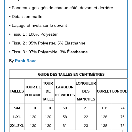
• Panneaux grillagés de chaque côté, devant et derrière
• Détails en maille
• Laçage et rivets sur le devant
•
Tissu 1 : 100% Polyester
•
Tissu 2 : 95% Polyester, 5% Élasthanne
•
Tissu 3 : 97% Polyamide, 3% Élasthanne
By
Punk Rave
GUIDE DES TAILLES EN
CENTIMÈTRES
TOUR
LONGUEUR
TOUR DE
LARGEUR
TAILLES
DE
DES
OURLET
LONGUEU
POITRINE
D'ÉPAULES
TAILLE
MANCHES
S/M
110
110
50
21
118
74
L/XL
120
120
58
22
128
76
2XL/3XL
130
130
61
23
138
78