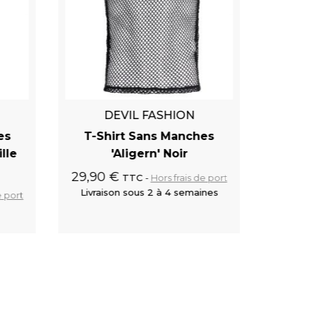
DEVIL FASHION
es
T-Shirt Sans Manches
T-Shir
lle
'Aligern' Noir
29,90 €
49,90
TTC
Hors frais de port
Livraison sous 2 à 4 semaines
Livra
e port
 panier
Ajouter au panier