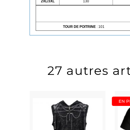
2XL/3XL
130
TOUR DE POITRINE
: 101
27 autres art
EN P