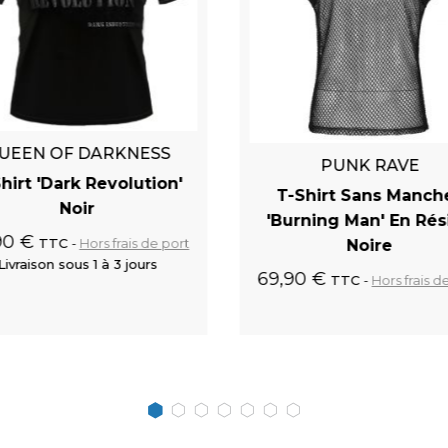
UEEN OF DARKNESS
PUNK RAVE
hirt 'Dark Revolution'
T-Shirt Sans Manch
Noir
'Burning Man' En Rési
90 €
TTC
Hors frais de port
Noire
Livraison sous 1 à 3 jours
69,90 €
TTC
Hors frais d
Ajouter au panier
Ajouter au