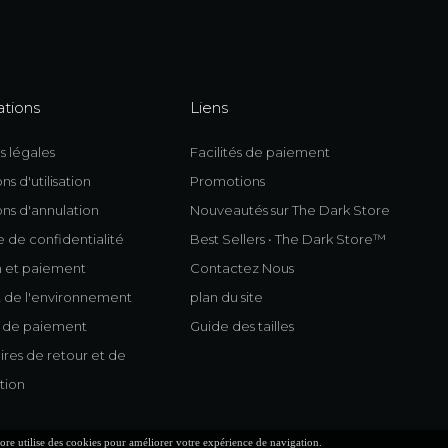
ations
Liens
s légales
Facilités de paiement
ns d'utilisation
Promotions
ns d'annulation
Nouveautés sur The Dark Store
e de confidentialité
Best Sellers • The Dark Store™
n et paiement
Contactez Nous
 de l'environnement
plan du site
s de paiement
Guide des tailles
res de retour et de
tion
ore utilise des cookies pour améliorer votre expérience de navigation.