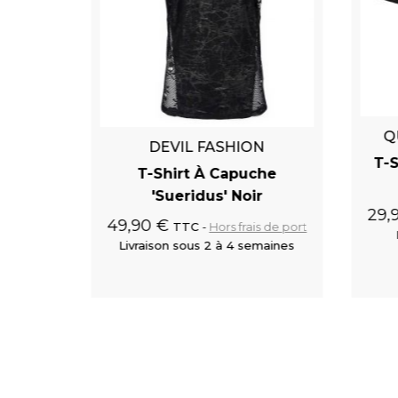
Q
N
DEVIL FASHION
T-S
Noir Et
T-Shirt À Capuche
'Sueridus' Noir
29,
49,90 €
s de port
TTC
Hors frais de port
maines
Livraison sous 2 à 4 semaines
 au panier
Ajouter au panier