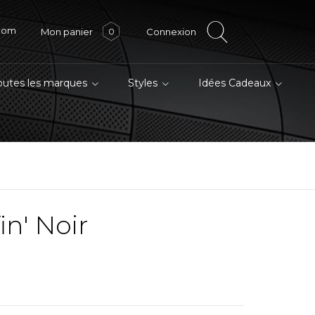
.com
Mon panier
Connexion
0
outes les marques
Styles
Idées Cadeaux
fin' Noir