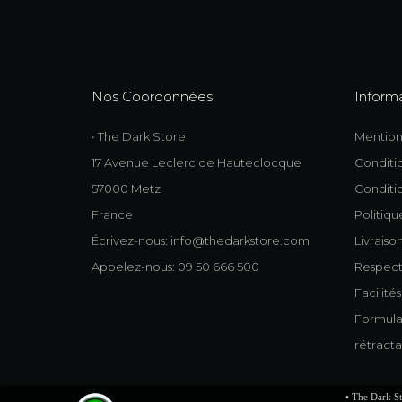
Nos Coordonnées
Inform
• The Dark Store
Mention
17 Avenue Leclerc de Hauteclocque
Conditio
57000 Metz
Conditio
France
Politiqu
Écrivez-nous:
info@thedarkstore.com
Livraiso
Appelez-nous: 09 50 666 500
Respect
Facilité
Formulai
rétracta
• The Dark St