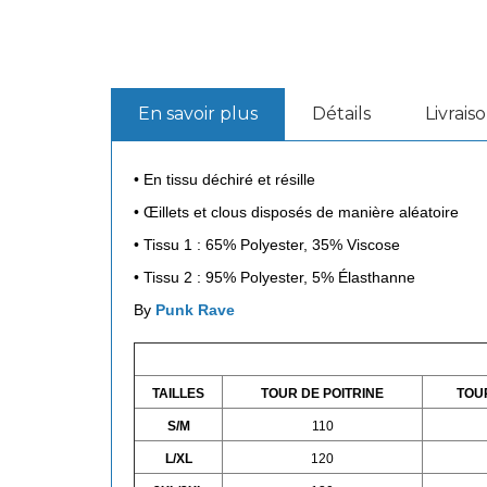
En savoir plus
Détails
Livrais
• En tissu déchiré et résille
• Œillets et clous disposés de manière aléatoire
•
Tissu 1 : 65% Polyester, 35% Viscose
•
Tissu 2 : 95% Polyester, 5% Élasthanne
By
Punk Rave
TAILLES
TOUR DE POITRINE
TOUR
S/M
110
L/XL
120