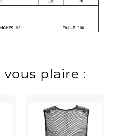
.5
130
78
ANCHES
: 92
TAILLE
: 188
 vous plaire :